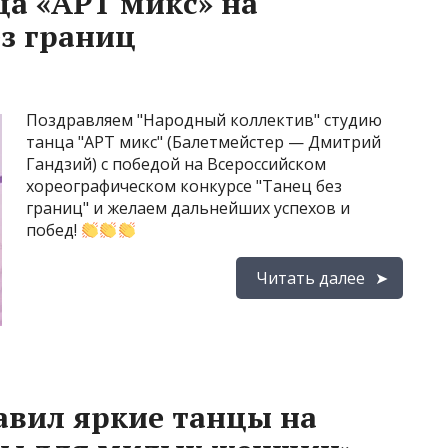
ца «АРТ микс» на
ез границ
Поздравляем "Народный коллектив" студию
танца "АРТ микс" (Балетмейстер — Дмитрий
Гандзий) с победой на Всероссийском
хореографическом конкурсе "Танец без
границ" и желаем дальнейших успехов и
побед!
Читать далее
авил яркие танцы на