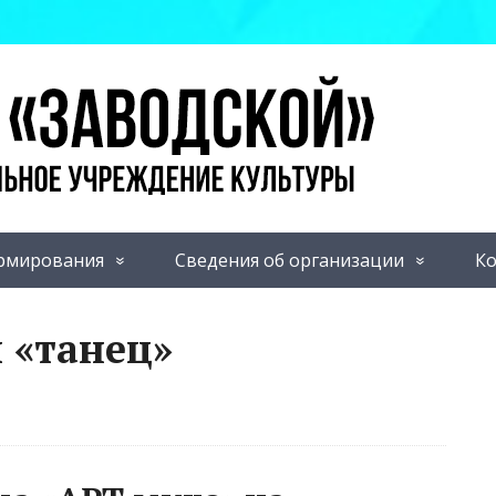
рмирования
Сведения об организации
Ко
 «танец»