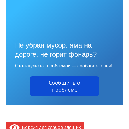
Не убран мусор, яма на
дороге, не горит фонарь?
Столкнулись с проблемой — сообщите о ней!
Сообщить о
проблеме
Версия для слабовидящих