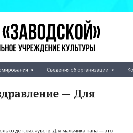
рмирования
Сведения об организации
Ко
здравление — Для
только детских чувств. Для мальчика папа — это