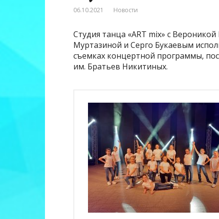
06.10.2021
Новости
Студия танца «ART mix» с Веронико
Муртазиной и Серго Букаевым испол
съемках концертной программы, по
им. Братьев Никитиных.