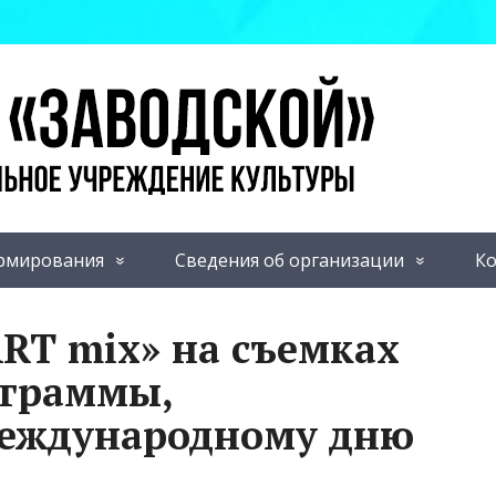
рмирования
Сведения об организации
Ко
ART mix» на съемках
ограммы,
еждународному дню