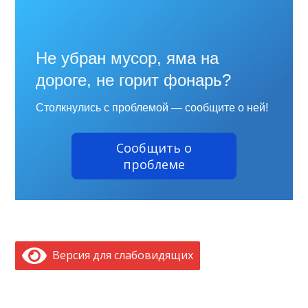
Не убран мусор, яма на
дороге, не горит фонарь?
Столкнулись с проблемой — сообщите о ней!
Сообщить о
проблеме
Версия для слабовидящих