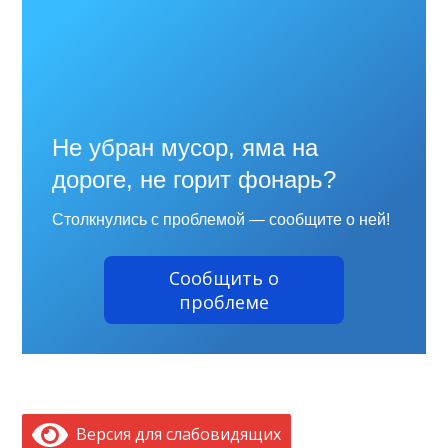
Не убран мусор, яма на
дороге, не горит фонарь?
Столкнулись с проблемой — сообщите о ней!
Сообщить о
проблеме
Версия для слабовидящих