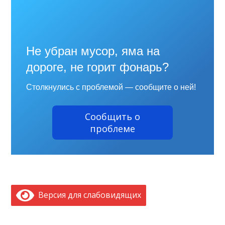
Не убран мусор, яма на
дороге, не горит фонарь?
Столкнулись с проблемой — сообщите о ней!
Сообщить о
проблеме
Версия для слабовидящих