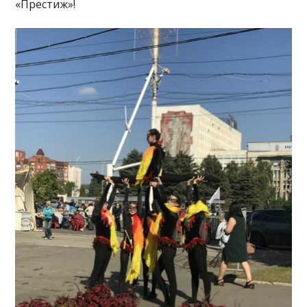
«Престиж»!