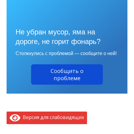
Не убран мусор, яма на
дороге, не горит фонарь?
Столкнулись с проблемой — сообщите о ней!
Сообщить о
проблеме
Версия для слабовидящих