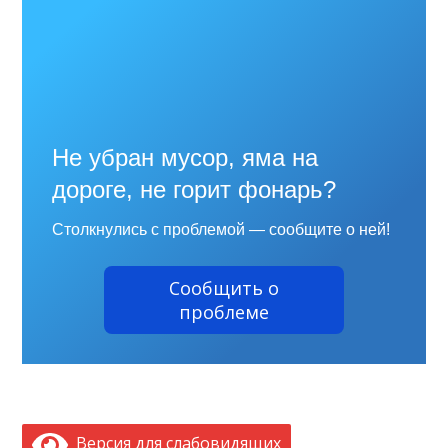
Не убран мусор, яма на
дороге, не горит фонарь?
Столкнулись с проблемой — сообщите о ней!
Сообщить о
проблеме
Версия для слабовидящих